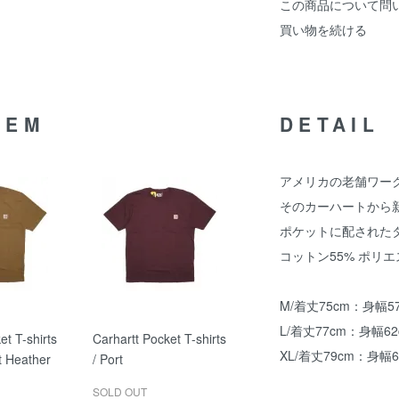
この商品について問
買い物を続ける
TEM
DETAIL
アメリカの老舗ワークウ
そのカーハートから
ポケットに配された
コットン55% ポリエ
M/着丈75cm：身幅5
L/着丈77cm：身幅6
et T-shirts
Carhartt Pocket T-shirts
XL/着丈79cm：身幅
t Heather
/ Port
SOLD OUT