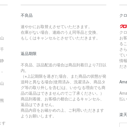
不良品
クロ
速やかにお取替えさせていただきます。
在庫がない場合、連絡のうえ同等品と交換、
ク
・山
もしくはキャンセルとさせていただきます。
お
る
・千
さ
返品期限
て
・静
情
不良品、誤品配送の場合は商品到着日より7日以
だ
内。
県・
（※上記期限を過ぎた場合、また商品の状態が発
送時と異なる場合(使用済み、洗濯済み、商品タ
Ama
・山
グ等の取り外しを含む)は、いかなる理由でも商
品の返品はできませんのでご了承ください。）
Am
商品到着後、お客様の都合によるキャンセル、
払
・熊
返品はできません。
商品内容をお確かめの上、ご利用いただきます
楽
ようお願いします。
ます