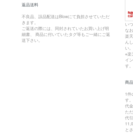
返品送料
不良品、誤品配送はBlowにて負担させていただ
きます。
い
ご返送の際には、同封されていたお買い上げ明
な
細書、 商品に付いていたタグ等もご一緒にご返
楽
送下さい。
ん
い
※
イ
す
商
1
す
代
た
代引
11
と