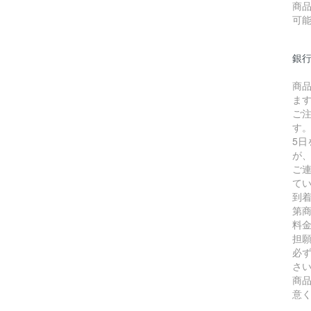
商
可
銀
商
ま
ご
す
5
が
ご
て
到
第
料
担
必
さ
商
意