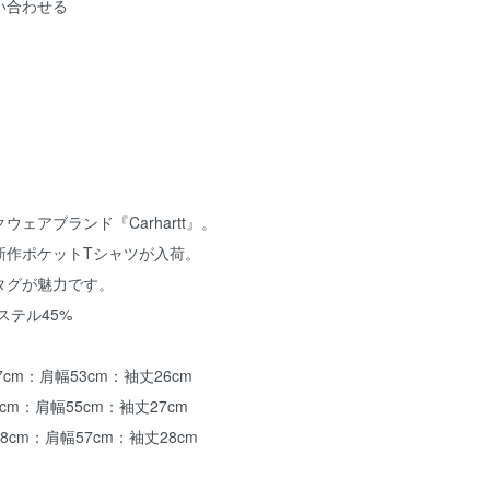
い合わせる
ェアブランド『Carhartt』。
新作ポケットTシャツが入荷。
タグが魅力です。
ステル45%
7cm：肩幅53cm：袖丈26cm
2cm：肩幅55cm：袖丈27cm
68cm：肩幅57cm：袖丈28cm