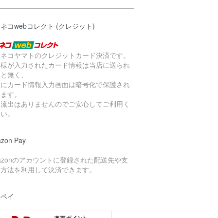
ネコwebコレクト (クレジット)
ロネコヤマトのクレジットカード決済です。
客様が入力されたカード情報は当店に送られ
こと無く、
らにカード情報入力画面は暗号化
で保護され
います。
報流出はありませんのでご安心してご利用く
さい。
zon Pay
azonのアカウントに登録された配送先や支
い方法を利用して決済できます。
天ペイ