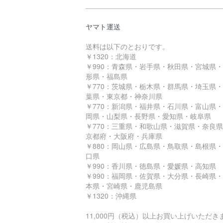
ヤマト運送
送料は以下のとおりです。
￥1320：北海道
￥990：青森県・岩手県・秋田県・宮城県
形県・福島県
￥770：茨城県・栃木県・群馬県・埼玉県
葉県・東京都・神奈川県
￥770：新潟県・福井県・石川県・富山県
岡県・山梨県・長野県・愛知県・岐阜県
￥770：三重県・和歌山県・滋賀県・奈良
京都府・大阪府・兵庫県
￥880：岡山県・広島県・鳥取県・島根県
口県
￥990：香川県・徳島県・愛媛県・高知県
￥990：福岡県・佐賀県・大分県・長崎県
本県・宮崎県・鹿児島県
￥1320：沖縄県
11,000円（税込）以上お買い上げいただき