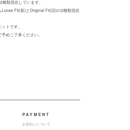
旧2種類混在しています。
e Fit(新)とOriginal Fit(旧)の2種類混在
エットです。
で予めご了承ください。
PAYMENT
お支払いについて